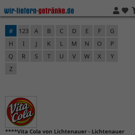
#
123
A
B
C
D
E
F
G
H
I
J
K
L
M
N
O
P
Q
R
S
T
U
V
W
X
Y
Z
****Vita Cola von Lichtenauer - Lichtenauer